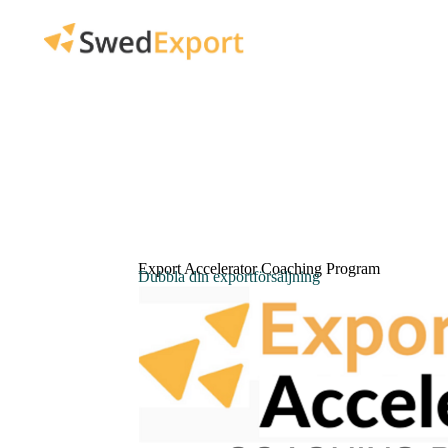
Export Accelerator Coaching Program
Dubbla din exportförsäljning