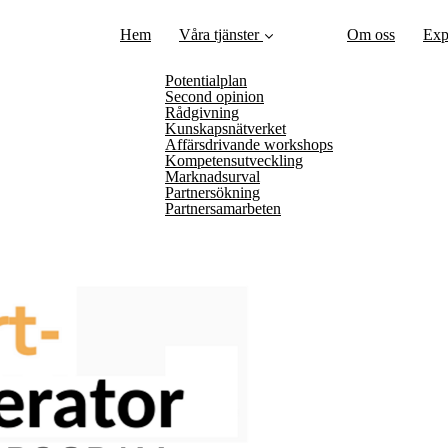
Hem
Våra tjänster
Om oss
Exp
Potentialplan
Second opinion
Rådgivning
Kunskapsnätverket
Affärsdrivande workshops
Kompetensutveckling
Marknadsurval
Partnersökning
Partnersamarbeten