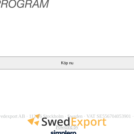
Köp nu
edexport AB
·
112 26 Stockholm
·
Sweden
·
VAT SE556704053901
·
Powered by