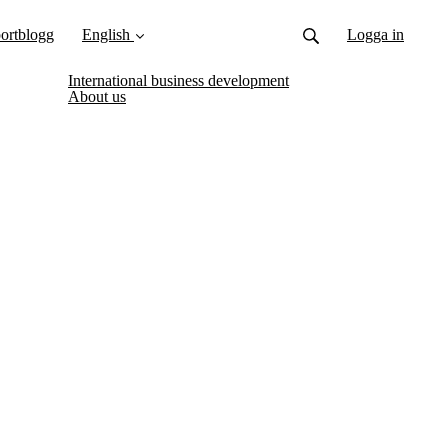
ortblogg
English
Logga in
International business development
About us