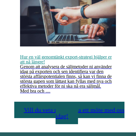
Hur en väl genomtänkt export-strategi hjälper er
att nå längre!
Genom att analysera de säljmetoder ni använder
idag på exporten och sen identifiera var den
största affärspotentialen finns, så kan vi finna de
största gapen som lättast kan fyllas med nya och
effektiva metoder för ni ska nå era säljmål.
Med bra och ....
Vill du veta mer - boka ett möte med oss
idag!