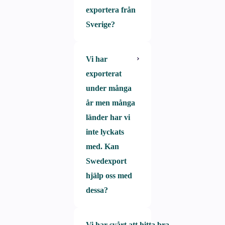
exportera från
har störst behov
Sverige?
av utveckling,
skräddarsyr vi
Vi har
Varje marknad
de tjänster som
exporterat
och varje företag
kan ge störst
under många
har unika
försäljningstillväxt.
år men många
förutsättningar.
länder har vi
Swedexport
inte lyckats
analyserar och
med. Kan
ger förslag på de
Swedexport
marknader som
hjälp oss med
kan ge störst
dessa?
effektivitet för
just er
Vi har svårt att hitta bra