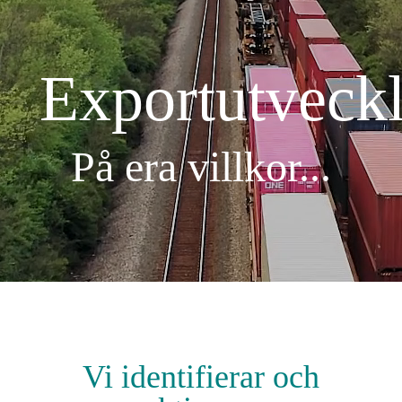
Export
utveck
På era villkor...
Vi identifierar och