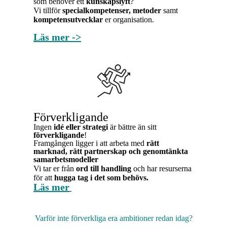
som behöver ett
kunskapslyft
?
Vi tillför
specialkompetenser, metoder
samt
kompetensutvecklar
er organisation.
Läs mer ->
Förverkligande
Ingen
idé eller strategi
är bättre än sitt
förverkligande
!
Framgången ligger i att arbeta med
rätt
marknad, rätt partnerskap och genomtänkta
samarbetsmodeller
Vi tar er från
ord till handling
och har resurserna
för att
hugga tag i
det som behövs.
Läs mer
Varför inte förverkliga era ambitioner redan idag?