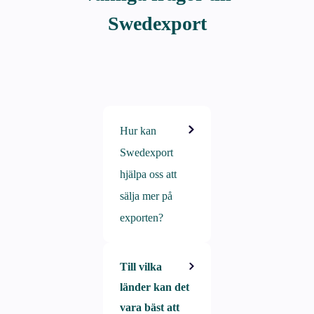
Swedexport
Hur kan
Swedexport
hjälpa oss att
sälja mer på
exporten?
Till vilka
Genom att
länder kan det
identifiera de
vara bäst att
områden där ni