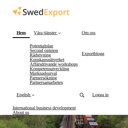
(current)
Hem
Våra tjänster
Om oss
Potentialplan
Second opinion
Exportblogg
Rådgivning
Kunskapsnätverket
Affärsdrivande workshops
Kompetensutveckling
Marknadsurval
Partnersökning
Partnersamarbeten
English
Logga in
International business development
About us